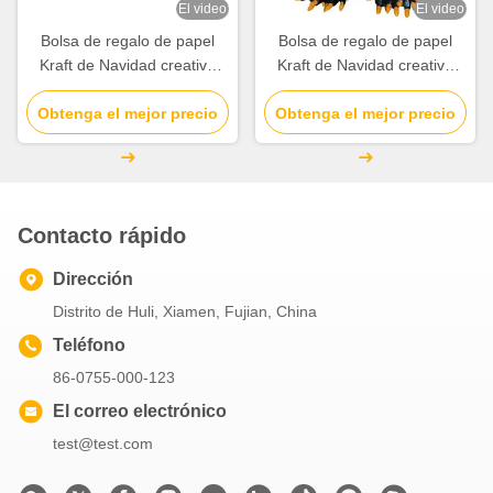
El video
El video
once you dial in the IPD correctly. The manual
Bolsa de regalo de papel
Bolsa de regalo de papel
adjustment is smooth, and finding that sweet spot
Kraft de Navidad creativa
Kraft de Navidad creativa
makes all the difference. No more eye strain
personalizada con su propio
personalizada con su propio
during long sessions. Highly r
Obtenga el mejor precio
logotipo para la fiesta
Obtenga el mejor precio
logotipo para la fiesta
decorativa de Navidad
decorativa de Navidad
Contacto rápido
Dirección
Distrito de Huli, Xiamen, Fujian, China
Teléfono
86-0755-000-123
El correo electrónico
test@test.com