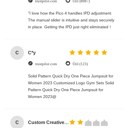
trustpilot.com
Útil (8987)
"I love how the Pico 4 handles IPD adjustment.
The manual slider is intuitive and stays securely
in place. Getting the IPD just right eliminated！
C
C*y
trustpilot.com
Útil (123)
Solid Pattern Quick Dry One Piece Jumpsuit for
Women 2023 Customized Logo Gym Sets Solid
Pattern Quick Dry One Piece Jumpsuit for
Women 2023@
C
Custom Creative Goodie Christmas Kraft Paper Gift Bag with Your Own Logo for Xmas Decorative Party