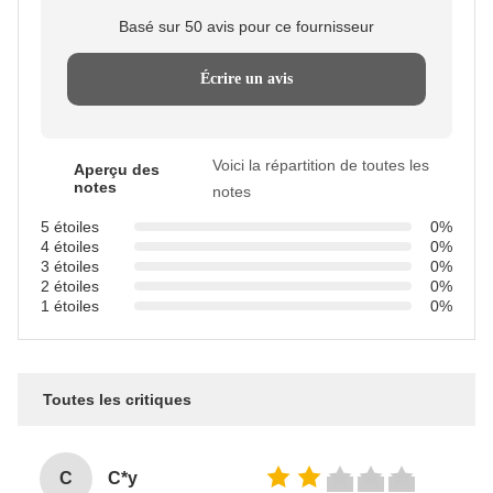
Basé sur 50 avis pour ce fournisseur
Écrire un avis
Voici la répartition de toutes les
Aperçu des
notes
notes
5 étoiles
0%
4 étoiles
0%
3 étoiles
0%
2 étoiles
0%
1 étoiles
0%
Toutes les critiques
C
C*y