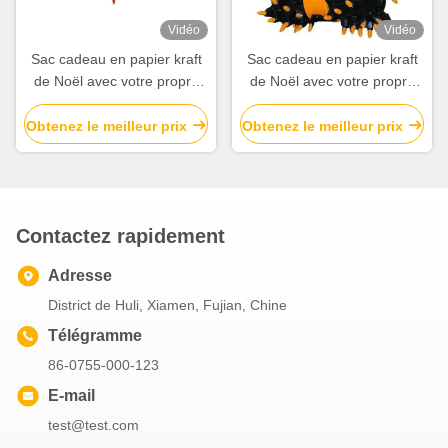
properly!""The Pico 4's visual clarity is fantastic
Vidéo
Vidéo
once you dial in the IPD correctly. The manual
Sac cadeau en papier kraft
Sac cadeau en papier kraft
adjustment is smooth, and finding that sweet spot
de Noël avec votre propre
de Noël avec votre propre
makes all the difference. No more eye strain
logo pour la fête de Noël
logo pour la fête de Noël
during long sessions. Highly r
Obtenez le meilleur prix
Obtenez le meilleur prix
Contactez rapidement
Adresse
District de Huli, Xiamen, Fujian, Chine
Télégramme
86-0755-000-123
E-mail
test@test.com