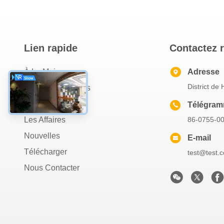
Lien rapide
Contactez 
À La Maison
Adresse
District de
À Propos De Nous
Produits
Télégra
Les Affaires
86-0755-0
Nouvelles
E-mail
Télécharger
test@test.
Nous Contacter