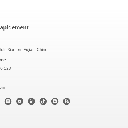
rapidement
 Huli, Xiamen, Fujian, Chine
mme
00-123
com