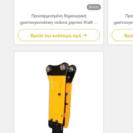
Βίντεο
Προσαρμοσμένη δημιουργική
Προ
χριστουγεννιάτικη τσάντα χαρτιού Kraft με
χριστουγεν
το δικό σου λογότυπο για το διακοσμητικό
το δικό σο
πάρτι Χριστούγεννα
Βρείτε την καλύτερη τιμή
Βρεί