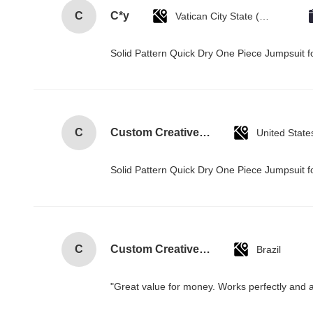
C
C*y
Vatican City State (Holy See)
Solid Pattern Quick Dry One Piece Jumpsui
C
Custom Creative Goodie Christmas Kraft Paper Gift Bag with Your Own Logo for Xmas Decorative Party
United State
Solid Pattern Quick Dry One Piece Jumpsui
C
Custom Creative Goodie Christmas Kraft Paper Gift Bag with Your Own Logo for Xmas Decorative Party
Brazil
"Great value for money. Works perfectly and arr