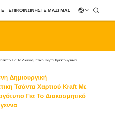
ΤΕ
ΕΠΙΚΟΙΝΩΝΉΣΤΕ ΜΑΖΊ ΜΑΣ
γότυπο Για Το Διακοσμητικό Πάρτι Χριστούγεννα
νη Δημιουργική
τικη Τσάντα Χαρτιού Kraft Με
ογότυπο Για Το Διακοσμητικό
ύγεννα