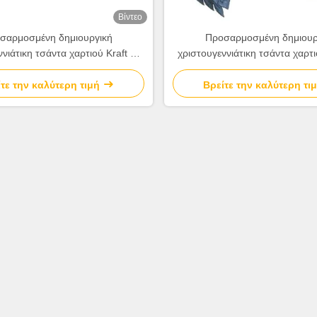
Βίντεο
σαρμοσμένη δημιουργική
Προσαρμοσμένη δημιουρ
νιάτικη τσάντα χαρτιού Kraft με
χριστουγεννιάτικη τσάντα χαρτι
υ λογότυπο για το διακοσμητικό
το δικό σου λογότυπο για το δ
πάρτι Χριστούγεννα
πάρτι Χριστούγεννα
τε την καλύτερη τιμή
Βρείτε την καλύτερη τι