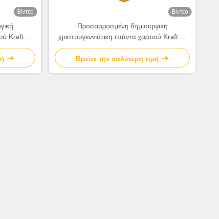
Βίντεο
Βίντεο
γική
Προσαρμοσμένη δημιουργική
ού Kraft με
χριστουγεννιάτικη τσάντα χαρτιού Kraft με
ιακοσμητικό
το δικό σου λογότυπο για το διακοσμητικό
πάρτι Χριστούγεννα
μή
Βρείτε την καλύτερη τιμή