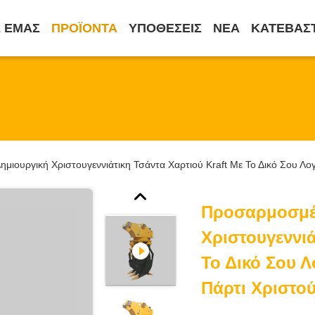
Ε ΕΜΆΣ
ΠΡΟΪΌΝΤΑ
ΥΠΟΘΈΣΕΙΣ
ΝΈΑ
ΚΑΤΕΒΆΣ
ιουργική Χριστουγεννιάτικη Τσάντα Χαρτιού Kraft Με Το Δικό Σου Λο
Προσαρμοσμέ
Χριστουγεννιά
Το Δικό Σου Λ
Πάρτι Χριστο