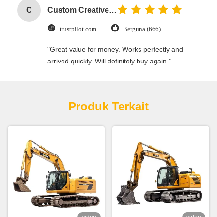
C
Custom Creative Goodie Christmas Kraft Paper Gift Bag with Your Own Logo for Xmas Decorative Party
trustpilot.com
Berguna (666)
"Great value for money. Works perfectly and
arrived quickly. Will definitely buy again."
Produk Terkait