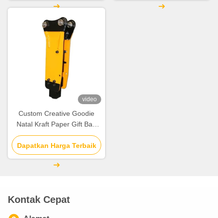
video
Custom Creative Goodie
Natal Kraft Paper Gift Bag
dengan Logo Anda sendiri
untuk pesta dekoratif Natal
Dapatkan Harga Terbaik
Kontak Cepat