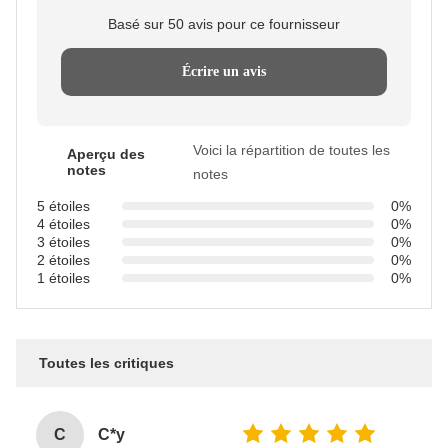
Basé sur 50 avis pour ce fournisseur
Écrire un avis
Voici la répartition de toutes les
Aperçu des
notes
notes
5 étoiles
0%
4 étoiles
0%
3 étoiles
0%
2 étoiles
0%
1 étoiles
0%
Toutes les critiques
C
C*y