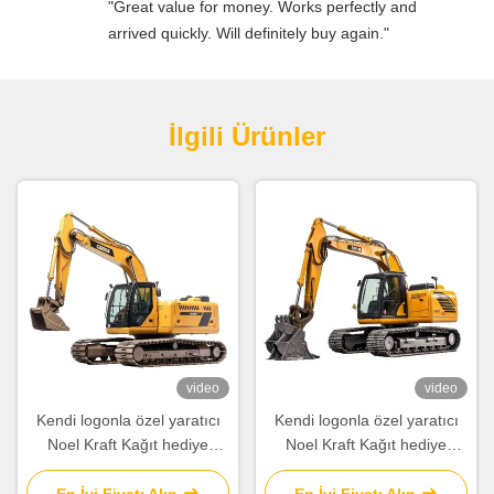
"Great value for money. Works perfectly and
arrived quickly. Will definitely buy again."
İlgili Ürünler
video
video
Kendi logonla özel yaratıcı
Kendi logonla özel yaratıcı
Noel Kraft Kağıt hediye
Noel Kraft Kağıt hediye
çantası Xmas dekoratif
çantası Xmas dekoratif
partisi için
partisi için