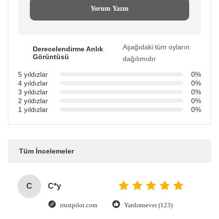
Yorum Yazın
Aşağıdaki tüm oyların
Derecelendirme Anlık
Görüntüsü
dağılımıdır
5 yıldızlar
0%
4 yıldızlar
0%
3 yıldızlar
0%
2 yıldızlar
0%
1 yıldızlar
0%
Tüm İncelemeler
C
C*y
trustpilot.com
Yardımsever (123)