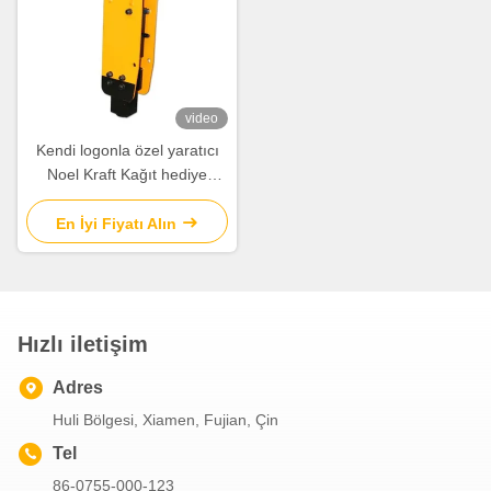
video
Kendi logonla özel yaratıcı
Noel Kraft Kağıt hediye
çantası Xmas dekoratif
partisi için
En İyi Fiyatı Alın
Hızlı iletişim
Adres
Huli Bölgesi, Xiamen, Fujian, Çin
Tel
86-0755-000-123