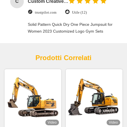
C
Custom Creative Goodie Christmas Kraft Paper Gift Bag with Your Own Logo for Xmas Decorative Party
trustpilot.com
Utile (12)
Solid Pattern Quick Dry One Piece Jumpsuit for
Women 2023 Customized Logo Gym Sets
Prodotti Correlati
Video
Video