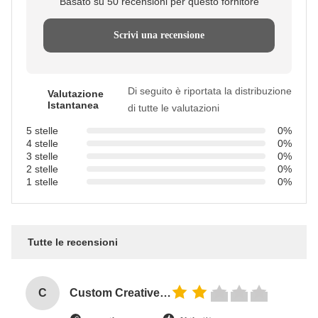
Basato su 50 recensioni per questo fornitore
Scrivi una recensione
Di seguito è riportata la distribuzione
Valutazione
Istantanea
di tutte le valutazioni
5 stelle
0%
4 stelle
0%
3 stelle
0%
2 stelle
0%
1 stelle
0%
Tutte le recensioni
C
Custom Creative Goodie Christmas Kraft Paper Gift Bag with Your Own Logo for Xmas Decorative Party