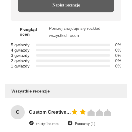
Napisz recenzję
Poniżej znajduje się rozkład
Przegląd
ocen
wszystkich ocen
5 gwiazdy
0%
4 gwiazdy
0%
3 gwiazdy
0%
2 gwiazdy
0%
1 gwiazdy
0%
Wszystkie recenzje
C
Custom Creative Goodie Christmas Kraft Paper Gift Bag with Your Own Logo for Xmas Decorative Party
trustpilot.com
Pomocny (1)