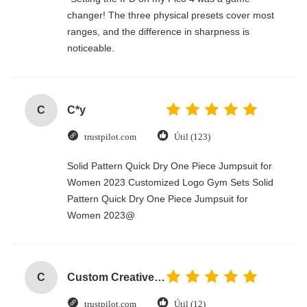
changer! The three physical presets cover most
ranges, and the difference in sharpness is
noticeable.
C
C*y
trustpilot.com
Útil (123)
Solid Pattern Quick Dry One Piece Jumpsuit for
Women 2023 Customized Logo Gym Sets Solid
Pattern Quick Dry One Piece Jumpsuit for
Women 2023@
C
Custom Creative Goodie Christmas Kraft Paper Gift Bag with Your Own Logo for Xmas Decorative Party
trustpilot.com
Útil (12)