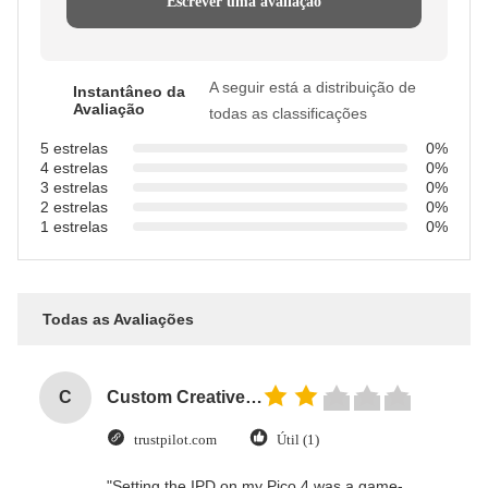
Escrever uma avaliação
A seguir está a distribuição de
Instantâneo da
Avaliação
todas as classificações
5 estrelas
0%
4 estrelas
0%
3 estrelas
0%
2 estrelas
0%
1 estrelas
0%
Todas as Avaliações
C
Custom Creative Goodie Christmas Kraft Paper Gift Bag with Your Own Logo for Xmas Decorative Party
trustpilot.com
Útil (1)
"Setting the IPD on my Pico 4 was a game-