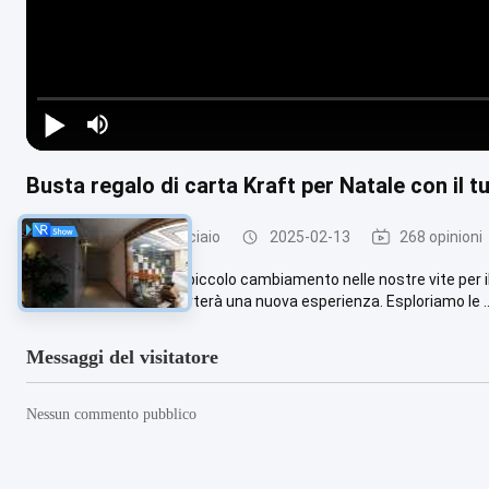
Busta regalo di carta Kraft per Natale con il t
Pareti divisorie in acciaio
2025-02-13
268 opinioni
Abbiamo bisogno di un piccolo cambiamento nelle nostre vite per i
cui avete bisogno, vi porterà una nuova esperienza. Esploriamo le ..
Messaggi del visitatore
Nessun commento pubblico