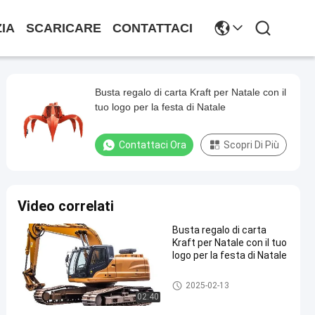
ZIA
SCARICARE
CONTATTACI
Busta regalo di carta Kraft per Natale con il
tuo logo per la festa di Natale
Contattaci Ora
Scopri Di Più
Video correlati
Busta regalo di carta
Kraft per Natale con il tuo
logo per la festa di Natale
Pareti divisorie in acciaio
2025-02-13
02:40