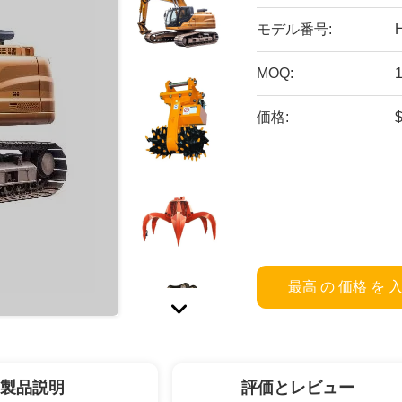
モデル番号:
MOQ:
価格:
最高 の 価格 を 
製品説明
評価とレビュー