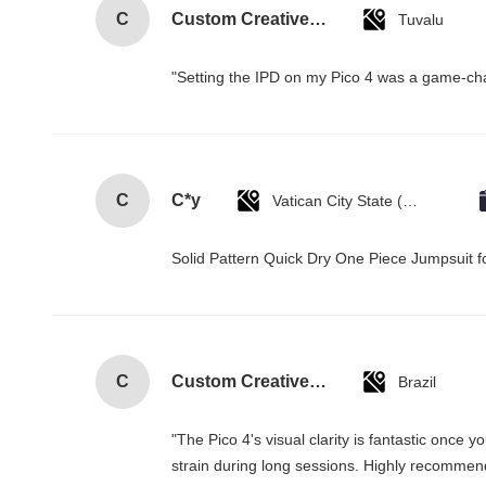
C
Custom Creative Goodie Christmas Kraft Paper Gift Bag with Your Own Logo for Xmas Decorative Party
Tuvalu
"Setting the IPD on my Pico 4 was a game-cha
C
C*y
Vatican City State (Holy See)
Solid Pattern Quick Dry One Piece Jumpsui
C
Custom Creative Goodie Christmas Kraft Paper Gift Bag with Your Own Logo for Xmas Decorative Party
Brazil
"The Pico 4's visual clarity is fantastic once
strain during long sessions. Highly recommend t