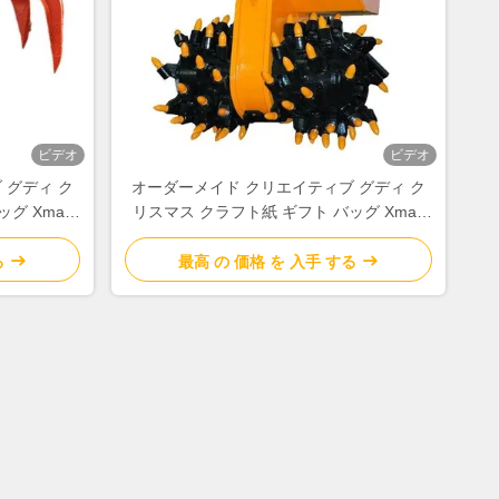
ビデオ
ビデオ
 グディ ク
オーダーメイド クリエイティブ グディ ク
グ Xmas
リスマス クラフト紙 ギフト バッグ Xmas
の自分のロ
デコレーションパーティのための自分のロ
ゴ
る
最高 の 価格 を 入手 する