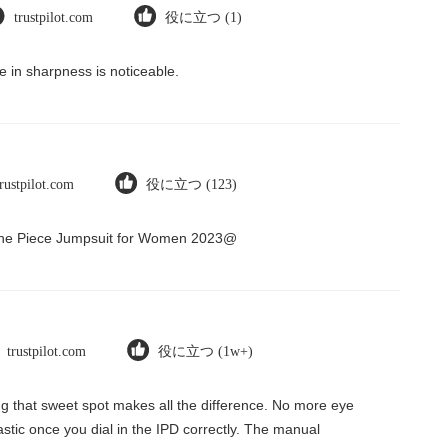
trustpilot.com
役に立つ (1)
 in sharpness is noticeable.
trustpilot.com
役に立つ (123)
 One Piece Jumpsuit for Women 2023@
trustpilot.com
役に立つ (1w+)
ding that sweet spot makes all the difference. No more eye
tastic once you dial in the IPD correctly. The manual