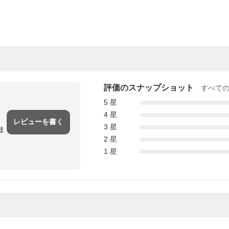
評価のスナップショット
すべて
5 星
4 星
レビューを書く
3 星
ま
2 星
1 星