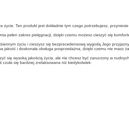
 życie. Ten produkt jest dokładnie tym czego potrzebujesz, przyniesi
wnia pełen zakres pielęgnacji, dzięki czemu możesz cieszyć się komfor
ziennym życiu i cieszysz się bezprecedensową wygodą.Jego przyjazny d
dna jakość i doskonała obsługa posprzedażna, dzięki czemu nie masz ż
szyć się wysoką jakością życia, ale nie chcesz być zanurzony w nudny
ś czuła się bardziej zrelaksowana niż kiedykolwiek.