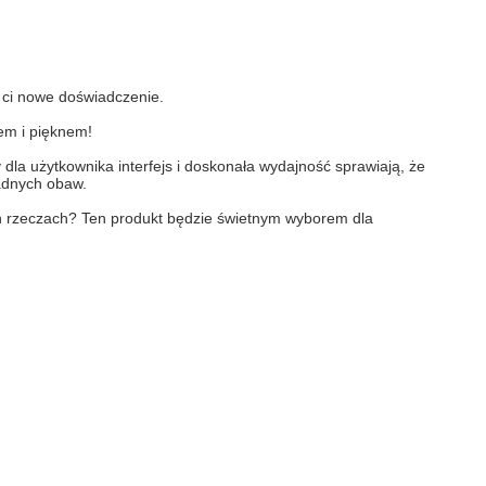
e ci nowe doświadczenie.
tem i pięknem!
la użytkownika interfejs i doskonała wydajność sprawiają, że
adnych obaw.
ch rzeczach? Ten produkt będzie świetnym wyborem dla