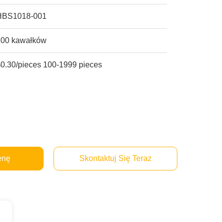
HBS1018-001
100 kawałków
$0.30/pieces 100-1999 pieces
enę
Skontaktuj Się Teraz