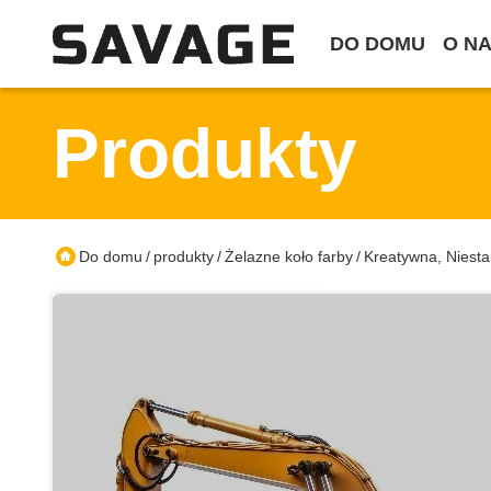
DO DOMU
O N
Produkty
Do domu
produkty
Żelazne koło farby
Kreatywna, Niest
/
/
/