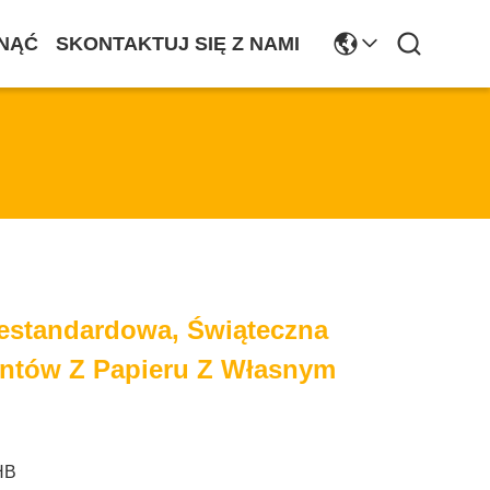
NĄĆ
SKONTAKTUJ SIĘ Z NAMI
.
iestandardowa, Świąteczna
entów Z Papieru Z Własnym
HB