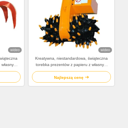
wideo
wideo
wiąteczna
Kreatywna, niestandardowa, świąteczna
z własnym
torebka prezentów z papieru z własnym
logo.
Najlepszą cenę