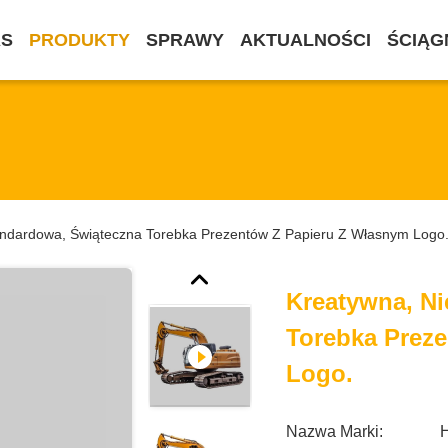
AS
PRODUKTY
SPRAWY
AKTUALNOŚCI
ŚCIĄG
andardowa, Świąteczna Torebka Prezentów Z Papieru Z Własnym Logo
Kreatywna, N
Torebka Prez
Logo.
Nazwa Marki: