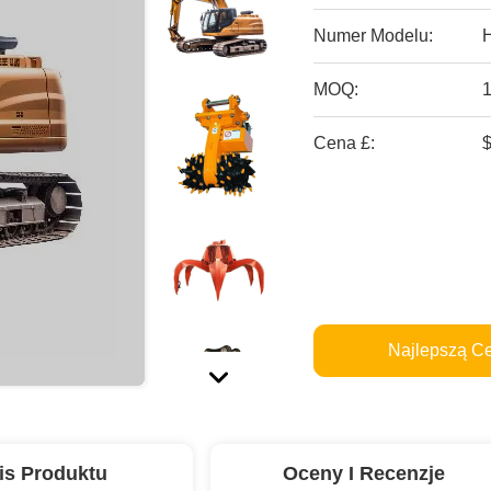
Numer Modelu:
MOQ:
Cena £:
Najlepszą C
is Produktu
Oceny I Recenzje