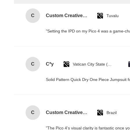
C
Custom Creative Goodie Christmas Kraft Paper Gift Bag with Your Own Logo for Xmas Decorative Party
Tuvalu
"Setting the IPD on my Pico 4 was a game-cha
C
C*y
Vatican City State (Holy See)
Solid Pattern Quick Dry One Piece Jumpsui
C
Custom Creative Goodie Christmas Kraft Paper Gift Bag with Your Own Logo for Xmas Decorative Party
Brazil
"The Pico 4's visual clarity is fantastic once