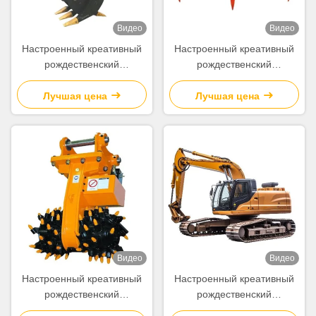
Видео
Видео
Настроенный креативный
Настроенный креативный
рождественский
рождественский
подарочный пакет из
подарочный пакет из
бумажной бумаги с вашим
бумажной бумаги с вашим
Лучшая цена
Лучшая цена
логотипом для
логотипом для
рождественской
рождественской
декоративной вечеринки
декоративной вечеринки
Видео
Видео
Настроенный креативный
Настроенный креативный
рождественский
рождественский
подарочный пакет из
подарочный пакет из