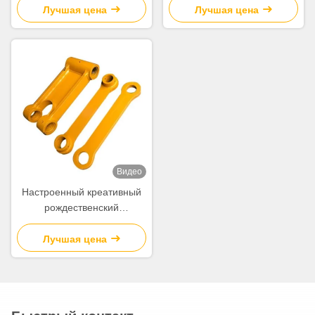
бумажной бумаги с вашим
бумажной бумаги с вашим
Лучшая цена
Лучшая цена
логотипом для
логотипом для
рождественской
рождественской
декоративной вечеринки
декоративной вечеринки
Видео
Настроенный креативный
рождественский
подарочный пакет из
бумажной бумаги с вашим
Лучшая цена
логотипом для
рождественской
декоративной вечеринки