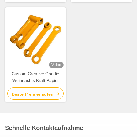
Dekorationsparty
Dekorationsparty
Video
Custom Creative Goodie
Weihnachts Kraft Papier
Geschenk Tasche mit Ihrem
eigenen Logo für Xmas
Beste Preis erhalten
Dekorationsparty
Schnelle Kontaktaufnahme