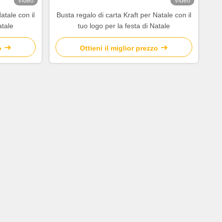
Video
Video
atale con il
Busta regalo di carta Kraft per Natale con il
atale
tuo logo per la festa di Natale
o
Ottieni il miglior prezzo