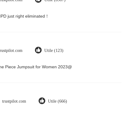
 IPD just right eliminated！
trustpilot.com
Utile (123)
 One Piece Jumpsuit for Women 2023@
trustpilot.com
Utile (666)