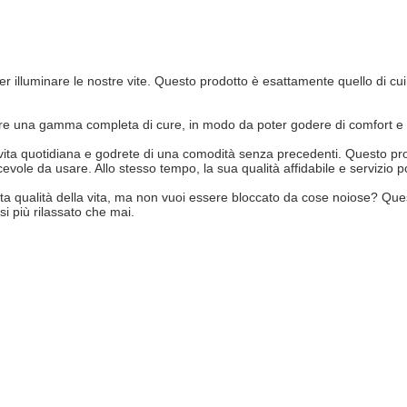
r illuminare le nostre vite. Questo prodotto è esattamente quello di cu
offre una gamma completa di cure, in modo da poter godere di comfort e 
vita quotidiana e godrete di una comodità senza precedenti. Questo prodo
iacevole da usare. Allo stesso tempo, la sua qualità affidabile e servizi
alta qualità della vita, ma non vuoi essere bloccato da cose noiose? Ques
i più rilassato che mai.