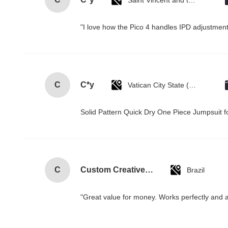
Saint Vincent and the Grenadines
"I love how the Pico 4 handles IPD adjustment.
C
C*y
Vatican City State (Holy See)
Solid Pattern Quick Dry One Piece Jumpsui
C
Custom Creative Goodie Christmas Kraft Paper Gift Bag with Your Own Logo for Xmas Decorative Party
Brazil
"Great value for money. Works perfectly and arr