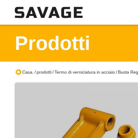
Prodotti
Casa.
prodotti
Termo di verniciatura in acciaio
Busta Rega
/
/
/