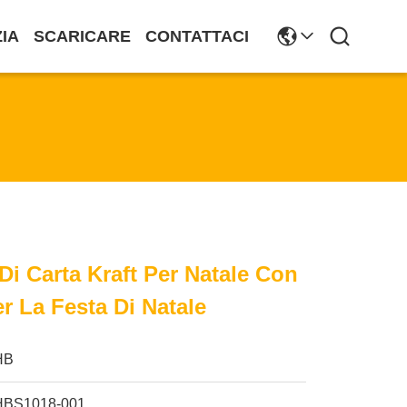
ZIA
SCARICARE
CONTATTACI
Di Carta Kraft Per Natale Con
r La Festa Di Natale
HB
HBS1018-001