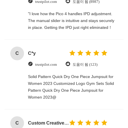
trustpilot.com
도움이 됨 (8987)
"I love how the Pico 4 handles IPD adjustment.
The manual slider is intuitive and stays securely
in place. Getting the IPD just right eliminated！
C
C*y
trustpilot.com
도움이 됨 (123)
Solid Pattern Quick Dry One Piece Jumpsuit for
Women 2023 Customized Logo Gym Sets Solid
Pattern Quick Dry One Piece Jumpsuit for
Women 2023@
C
Custom Creative Goodie Christmas Kraft Paper Gift Bag with Your Own Logo for Xmas Decorative Party