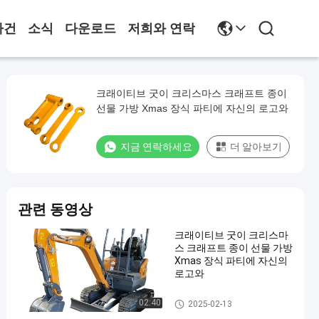
사건
소식
다운로드
저희와 연락
크래이티브 굿이 크리스마스 크래프트 종이
선물 가방 Xmas 장식 파티에 자신의 로고와
지금 연락하세요
더 알아보기
관련 동영상
크래이티브 굿이 크리스마
스 크래프트 종이 선물 가방
Xmas 장식 파티에 자신의
로고와
스틸 페인트 키일
02:40
2025-02-13