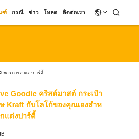
ณฑ์
กรณี
ข่าว
โหลด
ติดต่อเรา
Xmas การตกแต่งปาร์ตี้
ve Goodie คริสต์มาสต์ กระเป๋า
 Kraft กับโลโก้ของคุณเองสําห
แต่งปาร์ตี้
HB