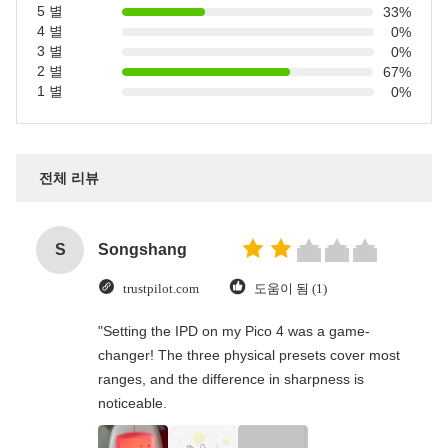
5 별
33%
4 별
0%
3 별
0%
2 별
67%
1 별
0%
전체 리뷰
S
Songshang
trustpilot.com
도움이 됨 (1)
"Setting the IPD on my Pico 4 was a game-
changer! The three physical presets cover most
ranges, and the difference in sharpness is
noticeable.