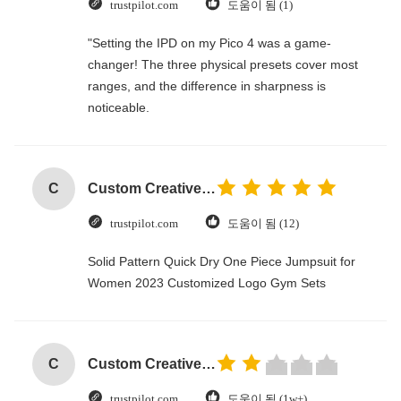
trustpilot.com
도움이 됨 (1)
"Setting the IPD on my Pico 4 was a game-
changer! The three physical presets cover most
ranges, and the difference in sharpness is
noticeable.
C
Custom Creative Goodie Christmas Kraft Paper Gift Bag with Your Own Logo for Xmas Decorative Party
trustpilot.com
도움이 됨 (12)
Solid Pattern Quick Dry One Piece Jumpsuit for
Women 2023 Customized Logo Gym Sets
C
Custom Creative Goodie Christmas Kraft Paper Gift Bag with Your Own Logo for Xmas Decorative Party
trustpilot.com
도움이 됨 (1w+)