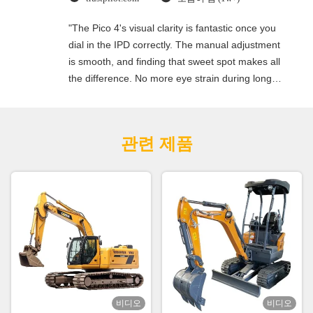
"The Pico 4's visual clarity is fantastic once you
dial in the IPD correctly. The manual adjustment
is smooth, and finding that sweet spot makes all
the difference. No more eye strain during long
sessions. Highly recommend taking the time to
set it up properly!""The Pico 4's visual clarity is
fantastic once you dial in the IPD correctly. The
관련 제품
manual adjustment is smooth, and finding that
sweet spot makes all the difference. No more eye
strain during long sessions. Highly recommend
taking the time to set it up properly!""The Pico 4's
visual clarity is fantastic once you dial in the IPD
correctly. The manual adjustment is smooth, and
finding that sweet spot makes all the difference.
No more eye strain during long sessions. Highly
recommend taking the time to set it up
properly!""The Pico 4's visual clarity is fantastic
비디오
비디오