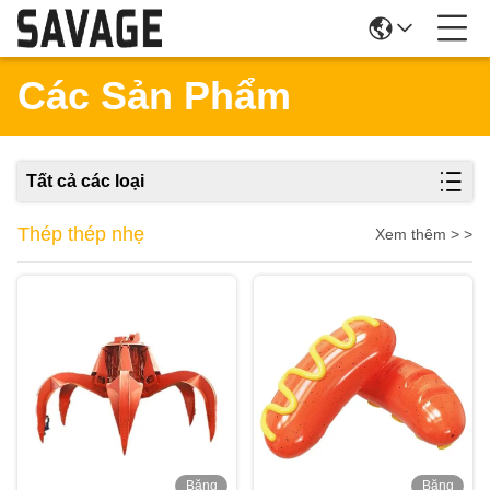
Các Sản Phẩm
Tất cả các loại
Thép thép nhẹ
Xem thêm > >
Băng
Băng