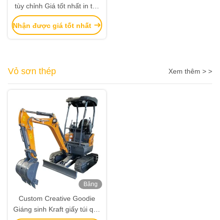
tùy chỉnh Giá tốt nhất in tùy
chỉnh nhãn hiệu Sản phẩm
Nhận được giá tốt nhất
bán buôn Sản phẩm bán
buôn Sản phẩm bán buôn
Vỏ sơn thép
Xem thêm > >
Băng
hình
Custom Creative Goodie
Giáng sinh Kraft giấy túi quà
với logo của riêng bạn cho