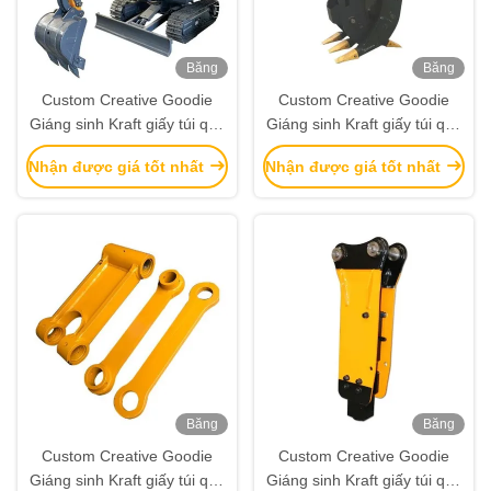
Băng
Băng
hình
hình
Custom Creative Goodie
Custom Creative Goodie
Giáng sinh Kraft giấy túi quà
Giáng sinh Kraft giấy túi quà
với logo của riêng bạn cho
với logo của riêng bạn cho
Nhận được giá tốt nhất
Nhận được giá tốt nhất
Xmas Party trang trí
Xmas Party trang trí
Băng
Băng
hình
hình
Custom Creative Goodie
Custom Creative Goodie
Giáng sinh Kraft giấy túi quà
Giáng sinh Kraft giấy túi quà