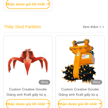
Nhận được giá tốt nhất
Xmas Party trang trí
Thép Stud Partition
Xem thêm > >
Băng
Băng
hình
hình
Custom Creative Goodie
Custom Creative Goodie
Giáng sinh Kraft giấy túi quà
Giáng sinh Kraft giấy túi quà
với logo của riêng bạn cho
với logo của riêng bạn cho
Nhận được giá tốt nhất
Nhận được giá tốt nhất
Xmas Party trang trí
Xmas Party trang trí