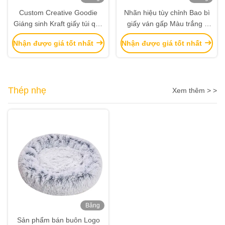
hình
hình
Custom Creative Goodie
Nhãn hiệu tùy chỉnh Bao bì
Giáng sinh Kraft giấy túi quà
giấy ván gấp Màu trắng /
với logo của riêng bạn cho
Đen / Vàng hồng Hộp quà từ
Nhận được giá tốt nhất
Nhận được giá tốt nhất
Xmas Party trang trí
tính sang trọng với nắp ruy
băng
Thép nhẹ
Xem thêm > >
Băng
hình
Sản phẩm bán buôn Logo