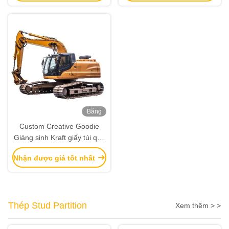
Băng
hình
Custom Creative Goodie
Giáng sinh Kraft giấy túi quà
với logo của riêng bạn cho
Nhận được giá tốt nhất
Xmas Party trang trí
Thép Stud Partition
Xem thêm > >