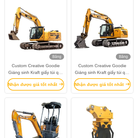
Băng
Băng
hình
hình
Custom Creative Goodie
Custom Creative Goodie
Giáng sinh Kraft giấy túi quà
Giáng sinh Kraft giấy túi quà
với logo của riêng bạn cho
với logo của riêng bạn cho
Nhận được giá tốt nhất
Nhận được giá tốt nhất
Xmas Party trang trí
Xmas Party trang trí