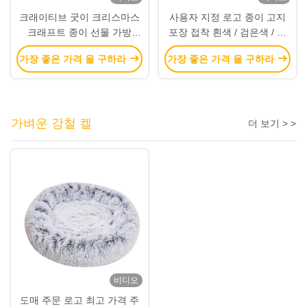
크래이티브 굿이 크리스마스
사용자 지정 로고 종이 고지
크래프트 종이 선물 가방
포장 접착 흰색 / 검은색 / 장
Xmas 장식 파티에 자신의 로
미 금색 고급 자석 선물 상자
가장 좋은 가격 을 구하라
가장 좋은 가격 을 구하라
고와
리본 폐쇄
가벼운 강철 켈
더 보기 > >
비디오
도매 주문 로고 최고 가격 주