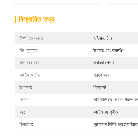
বিস্তারিত তথ্য
উৎপত্তি স্থল:
হাইনান, চীন
শিল্প ব্যবহার:
উপহার এবং কারুশিল্প
কাগজের ধরন:
ক্রাফট পেপার
কাস্টম অর্ডার:
গ্রহণ করো
উপাদান:
পিচবোর্ড
লোগো:
কাস্টমাইজড লোগো গ্রহণ ক
রঙ:
কাস্টম রঙ গৃহীত
ডিজাইন:
গ্রাহকের নির্দিষ্ট প্রয়োজনীয়ত