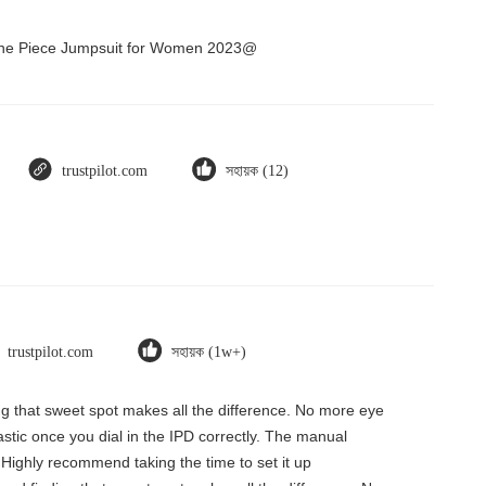
 One Piece Jumpsuit for Women 2023@
trustpilot.com
সহায়ক (12)
trustpilot.com
সহায়ক (1w+)
ding that sweet spot makes all the difference. No more eye
tastic once you dial in the IPD correctly. The manual
 Highly recommend taking the time to set it up