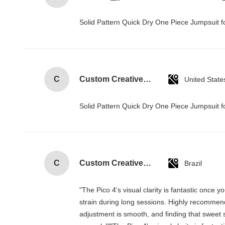
Solid Pattern Quick Dry One Piece Jumpsui
C
Custom Creative Goodie Christmas Kraft Paper Gift Bag with Your Own Logo for Xmas Decorative Party
United State
Solid Pattern Quick Dry One Piece Jumpsui
C
Custom Creative Goodie Christmas Kraft Paper Gift Bag with Your Own Logo for Xmas Decorative Party
Brazil
"The Pico 4's visual clarity is fantastic once
strain during long sessions. Highly recommend t
adjustment is smooth, and finding that sweet 