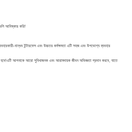
ুলি আবিষ্কার করি!
হারকারী-বান্ধব ইন্টারফেস এবং উচ্চতর কর্মক্ষমতা এটি সহজ এবং উপভোগ্য ব্যবহার
পছন্দ হবে!এটি আপনাকে আরো সুবিধাজনক এবং আরামদায়ক জীবন অভিজ্ঞতা প্রদান করবে, যাতে