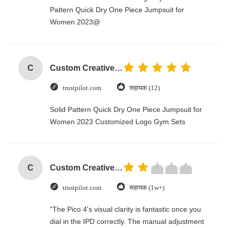
Pattern Quick Dry One Piece Jumpsuit for
Women 2023@
C
Custom Creative Goodie Christmas Kraft Paper Gift Bag with Your Own Logo for Xmas Decorative Party
trustpilot.com
सहायक (12)
Solid Pattern Quick Dry One Piece Jumpsuit for
Women 2023 Customized Logo Gym Sets
C
Custom Creative Goodie Christmas Kraft Paper Gift Bag with Your Own Logo for Xmas Decorative Party
trustpilot.com
सहायक (1w+)
"The Pico 4's visual clarity is fantastic once you
dial in the IPD correctly. The manual adjustment