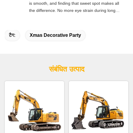
is smooth, and finding that sweet spot makes all
the difference. No more eye strain during long
sessions. Highly recommend taking the time to
set it up properly!""The Pico 4's visual clarity is
fantastic once you dial in the IPD correctly. The
टैग:
Xmas Decorative Party
manual adjustment is smooth, and finding that
sweet spot makes all the difference. No more eye
strain during long sessions. Highly recommend
taking the time to set it up properly!""The Pico 4's
visual clarity is fantastic once you dial in the IPD
संबंधित उत्पाद
correctly. The manual adjustment is smooth, and
finding that sweet spot makes all the difference.
No more eye strain during long sessions. Highly
recommend taking the time to set it up
properly!""The Pico 4's visual clarity is fantastic
once you dial in the IPD correctly. The manual
adjustment is smooth, and finding that sweet spot
makes all the difference. No more eye strain
during long sessions. Highly r