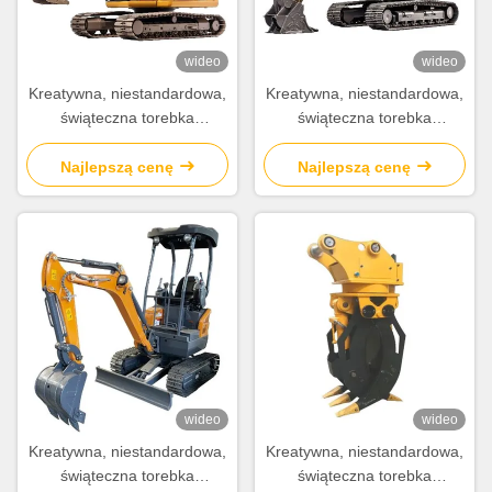
makes all the difference. No more eye strain
during long sessions. Highly r
wideo
wideo
Kreatywna, niestandardowa,
Kreatywna, niestandardowa,
świąteczna torebka
świąteczna torebka
prezentów z papieru z
prezentów z papieru z
własnym logo.
własnym logo.
Najlepszą cenę
Najlepszą cenę
wideo
wideo
Kreatywna, niestandardowa,
Kreatywna, niestandardowa,
świąteczna torebka
świąteczna torebka