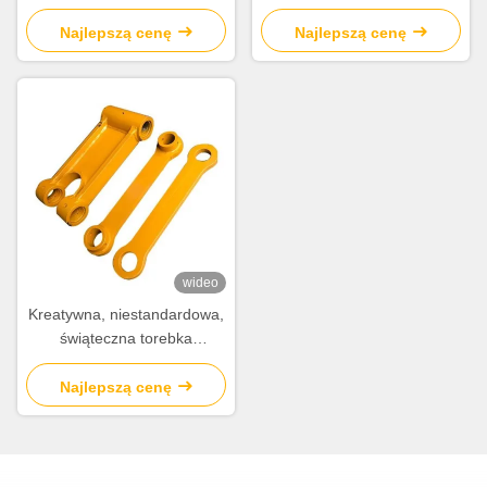
prezentów z papieru z
prezentów z papieru z
własnym logo.
własnym logo.
Najlepszą cenę
Najlepszą cenę
wideo
Kreatywna, niestandardowa,
świąteczna torebka
prezentów z papieru z
własnym logo.
Najlepszą cenę