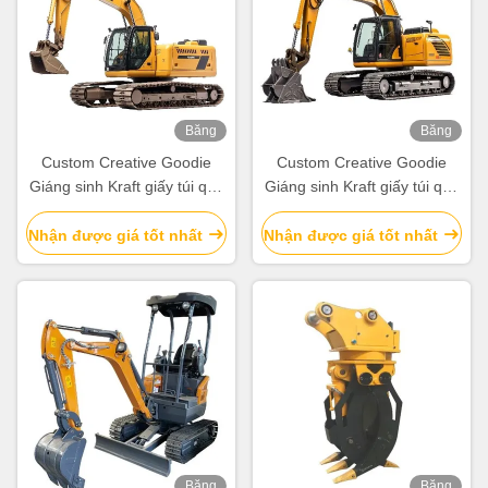
properly!""The Pico 4's visual clarity is fantastic
once you dial in the IPD correctly. The manual
adjustment is smooth, and finding that sweet spot
makes all the difference. No more eye strain
during long sessions. Highly r
Băng
Băng
hình
hình
Custom Creative Goodie
Custom Creative Goodie
Giáng sinh Kraft giấy túi quà
Giáng sinh Kraft giấy túi quà
với logo của riêng bạn cho
với logo của riêng bạn cho
Xmas Party trang trí
Xmas Party trang trí
Nhận được giá tốt nhất
Nhận được giá tốt nhất
Băng
Băng