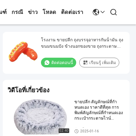
ณฑ์
กรณี
ข่าว
โหลด
ติดต่อเรา
โรงงาน ขายปลีก ถุงบรรจุอาหารกันน้ํามัน ถุง
ขนมขนมปัง ข้างนอกของขาย ถุงกระดาษ
Kraft ใต้
ติดต่อตอนนี้
เรียนรู้ เพิ่มเติม
วิดีโอที่เกี่ยวข้อง
ขายปลีก สัญลักษณ์ที่กํา
หนดเอง ราคาดีที่สุด การ
พิมพ์สัญลักษณ์ที่กําหนดเอง
กระเป๋ากระดาษไวน์
กระดาษกระดาษกระดาษ
กระดาษดํา
กีลเหล็กเบา
02:40
2025-01-16