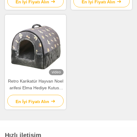
çantaları
için
En İyi Fiyatı Alın
En İyi Fiyatı Alın
video
Retro Karikatür Hayvan Noel
arifesi Elma Hediye Kutusu
Noel Hediye Küçük Hediye
Ornament Tote Bag Paket
En İyi Fiyatı Alın
Kutusu
Hızlı iletişim