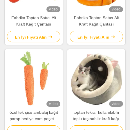
video
video
Fabrika Toptan Satıcı Alt
Fabrika Toptan Satıcı Alt
Kraft Kağıt Çantası
Kraft Kağıt Çantası
En İyi Fiyatı Alın
En İyi Fiyatı Alın
video
video
özel tek şişe ambalaj kağıt
toptan tekrar kullanılabilir
şarap hediye cam poşet 2
toplu taşınabilir kraft kağıt
şişe siyah şarap taşıma
şarap torbası şarap şişeleri