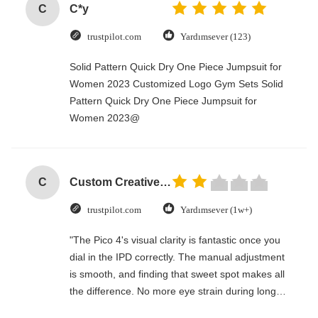
C
C*y
trustpilot.com
Yardımsever (123)
Solid Pattern Quick Dry One Piece Jumpsuit for
Women 2023 Customized Logo Gym Sets Solid
Pattern Quick Dry One Piece Jumpsuit for
Women 2023@
C
Custom Creative Goodie Christmas Kraft Paper Gift Bag with Your Own Logo for Xmas Decorative Party
trustpilot.com
Yardımsever (1w+)
"The Pico 4's visual clarity is fantastic once you
dial in the IPD correctly. The manual adjustment
is smooth, and finding that sweet spot makes all
the difference. No more eye strain during long
sessions. Highly recommend taking the time to