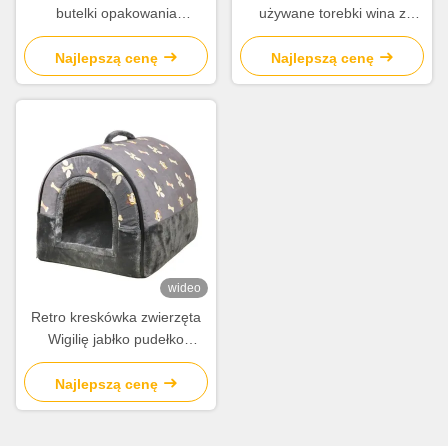
butelki opakowania
używane torebki wina z
papierowego wina prezent
papieru kraft do butelki wina
szklany worek 2 butelki
Najlepszą cenę
Najlepszą cenę
czarnego wina torba torebki
wideo
Retro kreskówka zwierzęta
Wigilię jabłko pudełko
prezenty prezenty
świąteczne mały prezent
Najlepszą cenę
ozdób torba Tote pudełko
opakowania