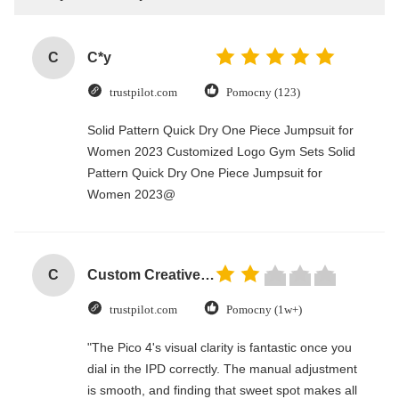
C
C*y
trustpilot.com
Pomocny (123)
Solid Pattern Quick Dry One Piece Jumpsuit for
Women 2023 Customized Logo Gym Sets Solid
Pattern Quick Dry One Piece Jumpsuit for
Women 2023@
C
Custom Creative Goodie Christmas Kraft Paper Gift Bag with Your Own Logo for Xmas Decorative Party
trustpilot.com
Pomocny (1w+)
"The Pico 4's visual clarity is fantastic once you
dial in the IPD correctly. The manual adjustment
is smooth, and finding that sweet spot makes all