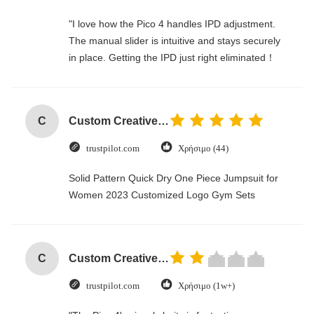
"I love how the Pico 4 handles IPD adjustment.
The manual slider is intuitive and stays securely
in place. Getting the IPD just right eliminated！
C
Custom Creative Goodie Christmas Kraft Paper Gift Bag with Your Own Logo for Xmas Decorative Party
trustpilot.com
Χρήσιμο (44)
Solid Pattern Quick Dry One Piece Jumpsuit for
Women 2023 Customized Logo Gym Sets
C
Custom Creative Goodie Christmas Kraft Paper Gift Bag with Your Own Logo for Xmas Decorative Party
trustpilot.com
Χρήσιμο (1w+)