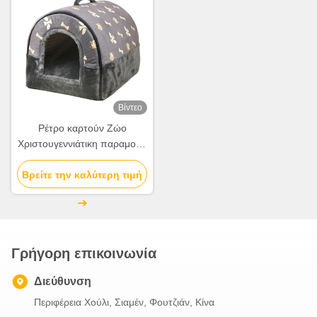
Βίντεο
Ρέτρο καρτούν Ζώο
Χριστουγεννιάτικη παραμονή
Κουτί δώρου μήλου
Βρείτε την καλύτερη τιμή
Χριστουγεννιάτικο δώρο
μικρό δώρο στολίδι τσάντα
συσκευασία κουτί
Γρήγορη επικοινωνία
Διεύθυνση
Περιφέρεια Χούλι, Σιαμέν, Φουτζιάν, Κίνα