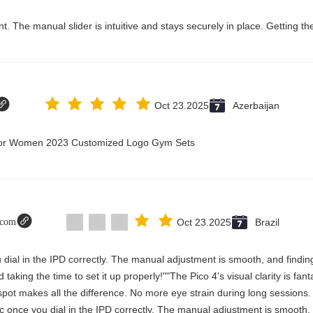
Oct 23.2025
Azerbaijan
t for Women 2023 Customized Logo Gym Sets
t.com
Oct 23.2025
Brazil
 you dial in the IPD correctly. The manual adjustment is smooth, and find
aking the time to set it up properly!""The Pico 4's visual clarity is fan
spot makes all the difference. No more eye strain during long sessions.
stic once you dial in the IPD correctly. The manual adjustment is smooth