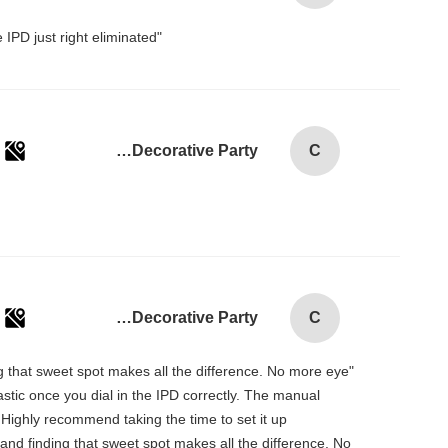
"I love how the Pico 4 handles IPD adjustment. The manual slider is intuitive and stays securely in place. Getting the IPD just right eliminated！
Custom Creative Goodie Christmas Kraft Paper Gift Bag with Your Own Logo for Xmas Decorative Party
C
Custom Creative Goodie Christmas Kraft Paper Gift Bag with Your Own Logo for Xmas Decorative Party
C
ing that sweet spot makes all the difference. No more eye
tastic once you dial in the IPD correctly. The manual
 Highly recommend taking the time to set it up
, and finding that sweet spot makes all the difference. No