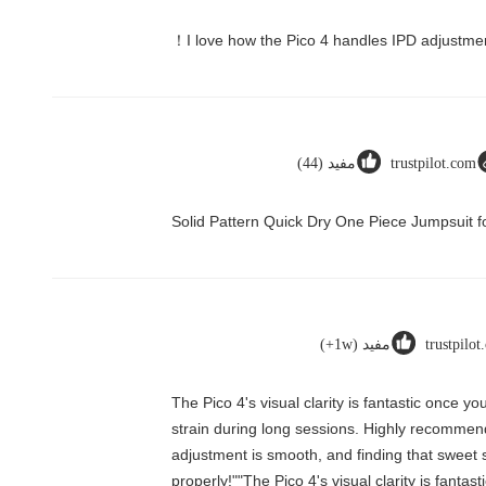
trustpilot.com
مفید (44)
Solid Pattern Quick Dry One Piece Jumpsui
trustpilo
مفید (1w+)
"The Pico 4's visual clarity is fantastic once
strain during long sessions. Highly recommend t
adjustment is smooth, and finding that sweet 
properly!""The Pico 4's visual clarity is fanta