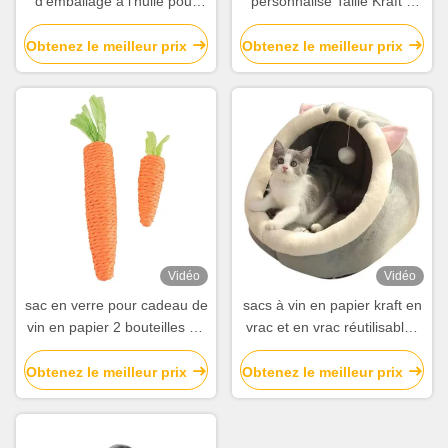
d'emballage à l'huile pour
personnalisé Taille Kraft à
makes all the difference. No more eye strain
aliments Pain grillé à
emporter Pain alimentaire
during long sessions. Highly r
l'extérieur du vendeur Sac
Sac en papier pour
Obtenez le meilleur prix
Obtenez le meilleur prix
de papier kraft en bas
restaurant
Vidéo
Vidéo
sac en verre pour cadeau de
sacs à vin en papier kraft en
vin en papier 2 bouteilles de
vrac et en vrac réutilisables
vin noir sac à main
pour les bouteilles de vin
Obtenez le meilleur prix
Obtenez le meilleur prix