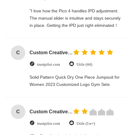
"I love how the Pico 4 handles IPD adjustment.
The manual slider is intuitive and stays securely
in place. Getting the IPD just right eliminated！
C
Custom Creative Goodie Christmas Kraft Paper Gift Bag with Your Own Logo for Xmas Decorative Party
trustpilot.com
Utile (44)
Solid Pattern Quick Dry One Piece Jumpsuit for
Women 2023 Customized Logo Gym Sets
C
Custom Creative Goodie Christmas Kraft Paper Gift Bag with Your Own Logo for Xmas Decorative Party
trustpilot.com
Utile (1w+)