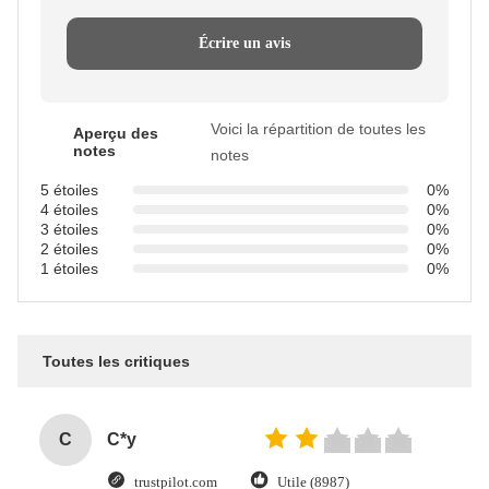
Écrire un avis
Voici la répartition de toutes les
Aperçu des
notes
notes
5 étoiles
0%
4 étoiles
0%
3 étoiles
0%
2 étoiles
0%
1 étoiles
0%
Toutes les critiques
C
C*y
trustpilot.com
Utile (8987)