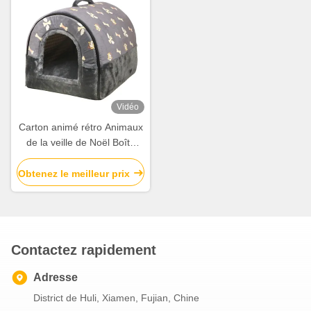
Vidéo
Carton animé rétro Animaux
de la veille de Noël Boîte
cadeau pomme cadeau de
Noël Petit cadeau ornement
Obtenez le meilleur prix
Sac à main Boîte
d'emballage
Contactez rapidement
Adresse
District de Huli, Xiamen, Fujian, Chine