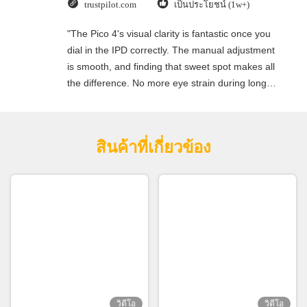
trustpilot.com
เป็นประโยชน์ (1w+)
"The Pico 4's visual clarity is fantastic once you
dial in the IPD correctly. The manual adjustment
is smooth, and finding that sweet spot makes all
the difference. No more eye strain during long
sessions. Highly recommend taking the time to
set it up properly!""The Pico 4's visual clarity is
fantastic once you dial in the IPD correctly. The
สินค้าที่เกี่ยวข้อง
manual adjustment is smooth, and finding that
sweet spot makes all the difference. No more eye
strain during long sessions. Highly recommend
taking the time to set it up properly!""The Pico 4's
visual clarity is fantastic once you dial in the IPD
correctly. The manual adjustment is smooth, and
finding that sweet spot makes all the difference.
No more eye strain during long sessions. Highly
recommend taking the time to set it up
properly!""The Pico 4's visual clarity is fantastic
วิดีโอ
วิดีโอ