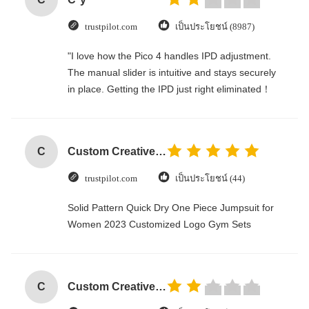
trustpilot.com
เป็นประโยชน์ (8987)
"I love how the Pico 4 handles IPD adjustment.
The manual slider is intuitive and stays securely
in place. Getting the IPD just right eliminated！
C
Custom Creative Goodie Christmas Kraft Paper Gift Bag with Your Own Logo for Xmas Decorative Party
trustpilot.com
เป็นประโยชน์ (44)
Solid Pattern Quick Dry One Piece Jumpsuit for
Women 2023 Customized Logo Gym Sets
C
Custom Creative Goodie Christmas Kraft Paper Gift Bag with Your Own Logo for Xmas Decorative Party