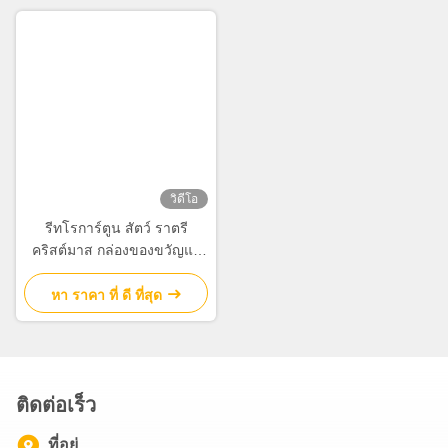
วิดีโอ
รีทโรการ์ตูน สัตว์ ราตรี
คริสต์มาส กล่องของขวัญแอ
ปเปิ้ล ของขวัญคริสต์มาส ของ
ขวัญเล็ก เครื่องประดับของ
หา ราคา ที่ ดี ที่สุด
ขวัญ กระเป๋าสะพาย
ติดต่อเร็ว
ที่อยู่