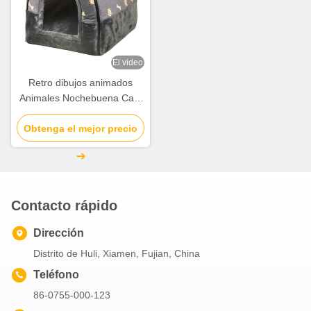
El video
Retro dibujos animados
Animales Nochebuena Caja
de regalo de manzana
Regalo de Navidad Pequeño
Obtenga el mejor precio
regalo Ornamento Bolsa de
embalaje
Contacto rápido
Dirección
Distrito de Huli, Xiamen, Fujian, China
Teléfono
86-0755-000-123