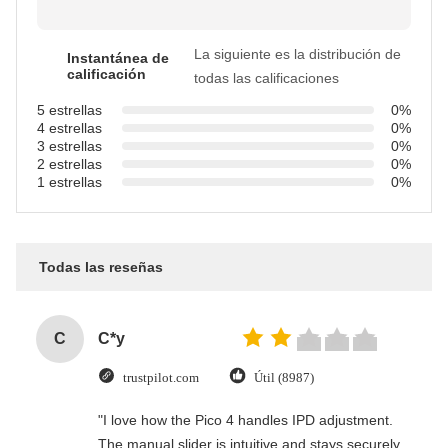
La siguiente es la distribución de
Instantánea de
calificación
todas las calificaciones
5 estrellas
0%
4 estrellas
0%
3 estrellas
0%
2 estrellas
0%
1 estrellas
0%
Todas las reseñas
C
C*y
trustpilot.com
Útil (8987)
"I love how the Pico 4 handles IPD adjustment.
The manual slider is intuitive and stays securely