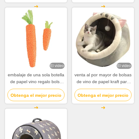
restaurante
El video
El video
embalaje de una sola botella
venta al por mayor de bolsas
de papel vino regalo bolsa
de vino de papel kraft para
de vidrio 2 botellas de vino
botellas de vino
Obtenga el mejor precio
negro bolsas de mano
Obtenga el mejor precio