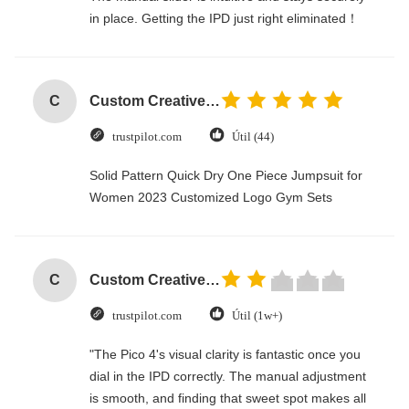
in place. Getting the IPD just right eliminated！
C
Custom Creative Goodie Christmas Kraft Paper Gift Bag with Your Own Logo for Xmas Decorative Party
trustpilot.com
Útil (44)
Solid Pattern Quick Dry One Piece Jumpsuit for
Women 2023 Customized Logo Gym Sets
C
Custom Creative Goodie Christmas Kraft Paper Gift Bag with Your Own Logo for Xmas Decorative Party
trustpilot.com
Útil (1w+)
"The Pico 4's visual clarity is fantastic once you
dial in the IPD correctly. The manual adjustment
is smooth, and finding that sweet spot makes all