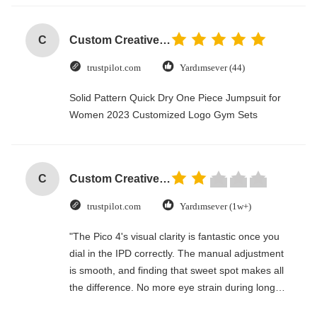
C
Custom Creative Goodie Christmas Kraft Paper Gift Bag with Your Own Logo for Xmas Decorative Party
trustpilot.com
Yardımsever (44)
Solid Pattern Quick Dry One Piece Jumpsuit for
Women 2023 Customized Logo Gym Sets
C
Custom Creative Goodie Christmas Kraft Paper Gift Bag with Your Own Logo for Xmas Decorative Party
trustpilot.com
Yardımsever (1w+)
"The Pico 4's visual clarity is fantastic once you
dial in the IPD correctly. The manual adjustment
is smooth, and finding that sweet spot makes all
the difference. No more eye strain during long
sessions. Highly recommend taking the time to