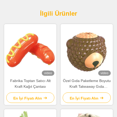
set it up properly!""The Pico 4's visual clarity is
fantastic once you dial in the IPD correctly. The
İlgili Ürünler
manual adjustment is smooth, and finding that
sweet spot makes all the difference. No more eye
strain during long sessions. Highly recommend
taking the time to set it up properly!""The Pico 4's
visual clarity is fantastic once you dial in the IPD
correctly. The manual adjustment is smooth, and
finding that sweet spot makes all the difference.
No more eye strain during long sessions. Highly
recommend taking the time to set it up
properly!""The Pico 4's visual clarity is fantastic
video
video
once you dial in the IPD correctly. The manual
Fabrika Toptan Satıcı Alt
Özel Gıda Paketleme Boyutu
adjustment is smooth, and finding that sweet spot
Kraft Kağıt Çantası
Kraft Takeaway Gıda
makes all the difference. No more eye strain
Restoran için Ekmek Kağıt
during long sessions. Highly r
Torba
En İyi Fiyatı Alın
En İyi Fiyatı Alın