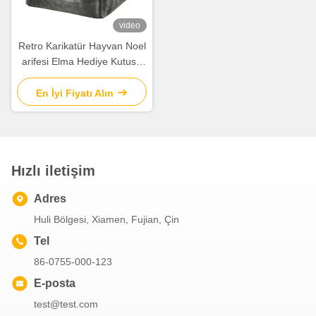
video
Retro Karikatür Hayvan Noel
arifesi Elma Hediye Kutusu
Noel Hediye Küçük Hediye
Ornament Tote Bag Paket
En İyi Fiyatı Alın
Kutusu
Hızlı iletişim
Adres
Huli Bölgesi, Xiamen, Fujian, Çin
Tel
86-0755-000-123
E-posta
test@test.com