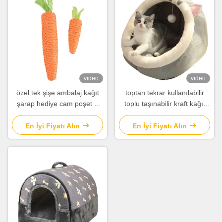
video
video
özel tek şişe ambalaj kağıt
toptan tekrar kullanılabilir
şarap hediye cam poşet 2
toplu taşınabilir kraft kağıt
şişe siyah şarap taşıma
şarap torbası şarap şişeleri
çantaları
için
En İyi Fiyatı Alın
En İyi Fiyatı Alın