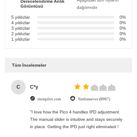
Aşağıdaki tüm oyların
Derecelendirme Anlık
Görüntüsü
dağılımıdır
5 yıldızlar
0%
4 yıldızlar
0%
3 yıldızlar
0%
2 yıldızlar
0%
1 yıldızlar
0%
Tüm İncelemeler
C
C*y
trustpilot.com
Yardımsever (8987)
"I love how the Pico 4 handles IPD adjustment.
The manual slider is intuitive and stays securely
in place. Getting the IPD just right eliminated！